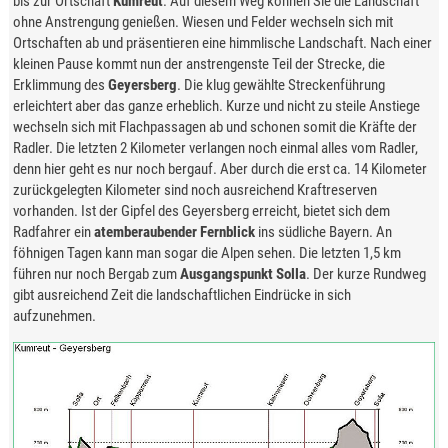
bis zur Ortschaft
Kumreut
. Auf diesem Weg können Sie die Landschaft
ohne Anstrengung genießen. Wiesen und Felder wechseln sich mit
Ortschaften ab und präsentieren eine himmlische Landschaft. Nach einer
kleinen Pause kommt nun der anstrengenste Teil der Strecke, die
Erklimmung des
Geyersberg
. Die klug gewählte Streckenführung
erleichtert aber das ganze erheblich. Kurze und nicht zu steile Anstiege
wechseln sich mit Flachpassagen ab und schonen somit die Kräfte der
Radler. Die letzten 2 Kilometer verlangen noch einmal alles vom Radler,
denn hier geht es nur noch bergauf. Aber durch die erst ca. 14 Kilometer
zurückgelegten Kilometer sind noch ausreichend Kraftreserven
vorhanden. Ist der Gipfel des Geyersberg erreicht, bietet sich dem
Radfahrer ein
atemberaubender Fernblick
ins südliche Bayern. An
föhnigen Tagen kann man sogar die Alpen sehen. Die letzten 1,5 km
führen nur noch Bergab zum
Ausgangspunkt Solla
. Der kurze Rundweg
gibt ausreichend Zeit die landschaftlichen Eindrücke in sich
aufzunehmen.