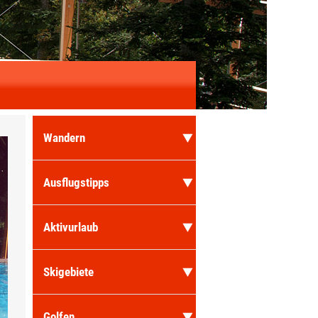
Wandern
Ausflugstipps
Aktivurlaub
Skigebiete
Golfen